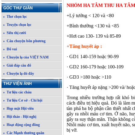
NHÓM HA TÂM THU HA TÂ
GÓC THƯ GIÃN
+Lý tưởng < 120 và <80
» Thơ chọn lọc
» Truyện chọn lọc
+Bình thường <130 và <85
» Siêu thị cười
+Hơi cao 130- 139 và 85-89
» Câu chuyện bốn phương
+Tăng huyết áp :
» Đố vui
· GD1 140-159 hoặc 90-99
» Chuyện lạ của VIỆT NAM
» Giải đáp câu đố
· GD2 160-179 hoặc 100-109
» Chuyện lạ đó đây
· GD3 >180 hoặc >110
THƯ VIỆN ẢNH
· Tăng huyết áp nặng >200 và/ ho
» Tư liệu các cháu
Trong nhiều trường hợp rất khó b
» Tư liệu Cơ sở - Chi hội
cách điều trị hiệu quả. Đó là làm 
tàn phá ba bộ phận cần thiết nhất 
» Họp mặt Hội viên
gây ra nhồi máu cơ tim. Ở não, huy
» Hội thảo - Hội nghị
gây ra suy thận mãn. Thận không cò
Nhồi máu cơ tim, xuất huyết não, 
» Hoạt động cộng đồng
bị vỡ.
» Các Mạnh thường quân