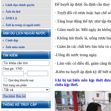
Để huyết áp được ổn định cần thay 
» Lãnh đạo chính quyền
» Ảnh du lịch
· Tuyệt đối cử rượu hoặc hạn chế u
» ẢNH LẠ
· Tăng hoạt động thể lực như tập th
» Ảnh lạ trong và ngoài nước
· Giảm muối ăn. Mỗi ngày ăn khôn
ẢNH DU LỊCH NGOÀI NƯỚC
· Không hút thuốc lá, uống rượu bi
» Cảnh đẹp
· Giảm ăn các chất béo bảo hòa và c
» Ảnh mùa xuân
-Uống đủ nước trong ngày.
TÌM KIẾM
· Làm việc có điều độ, giảm căng th
Chọn giá : VND
-Kiểm tra huyết áp định kỳ để biết 
-
K
hi bị tai biến nên kịp thời đ
Quà tặng khuyến mại
chữa kịp thời.
Tình trạng sản phẩm
THỐNG KÊ TRUY CẬP