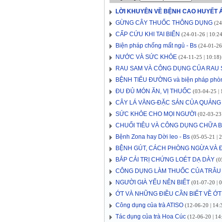
LỜI KHUYÊN VỀ BỆNH CAO HUYẾT 
GỪNG CÂY THUỐC THÔNG DỤNG
(24
CẤP CỨU KHI TAI BIẾN
(24-01-26 | 10:24
Biện pháp chống mất ngủ - Bs
(24-01-26 
NƯỚC VÀ SỨC KHỎE
(24-11-25 | 10:18)
RAU SAM VÀ CÔNG DỤNG CỦA RAU
BỆNH TIỂU ĐƯỜNG và biện pháp phò
ĐU ĐỦ MÓN ĂN, VỊ THUỐC
(03-04-25 | 
CÂY LÁ VẰNG-ĐẶC SẢN CỦA QUẢNG 
SỨC KHỎE CHO MỌI NGƯỜI
(02-03-23 
CHUỐI TIÊU VÀ CÔNG DỤNG CHỮA 
Bệnh Zona hay Dời leo - Bs
(05-05-21 | 2
BỆNH GÚT, CÁCH PHÒNG NGỪA VÀ Đ
BẮP CẢI TRỊ CHỨNG LOÉT DẠ DÀY
(05
CÔNG DỤNG LÀM THUỐC CỦA TRÂU
NGƯỜI GIÀ YẾU NÊN BIẾT
(01-07-20 | 0
ỚT VÀ NHỮNG ĐIỀU CẦN BIẾT VỀ ỚT
Công dụng của trà ATISO
(12-06-20 | 14:
Tác dụng của trà Hoa Cúc
(12-06-20 | 14