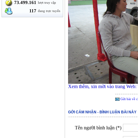
73.499.161
lượt truy cập
117
đang trực tuyến
Xem thêm, xin mời vào trang Web:
Gửi bài về c
GỞI CẢM NHẬN - BÌNH LUẬN BÀI NÀY
Tên người bình luận (*)