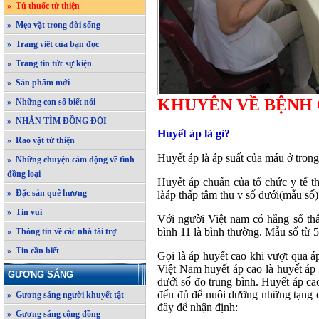
» Tủ thuốc từ thiện
» Mẹo vặt trong đời sống
» Trang viết của bạn đọc
» Trang tin tức sự kiện
» Sản phẩm mới
KHUYÊN VỀ BỆNH 
» Những con số biết nói
» NHẮN TÌM ĐỒNG ĐỘI
Huyết áp là gì?
» Rao vặt từ thiện
Huyết áp là áp suất của máu ở tron
» Những chuyện cảm động về tình
đồng loại
Huyết áp chuẩn của tổ chức y tế th
» Đặc sản quê hương
làáp thấp tâm thu v số dưới(mẫu số)
» Tin vui
Với người Việt nam có hằng số thấp
bình 11 là bình thường. Mẫu số từ 5
» Thông tin về các nhà tài trợ
» Tin cần biết
Gọi là áp huyết cao khi vượt qua á
Việt Nam huyết áp cao là huyết áp 
GƯƠNG SÁNG
dưới số đo trung bình. Huyết áp ca
đến đủ để nuôi dưỡng những tạng c
» Gương sáng người khuyết tật
đây để nhận định:
» Gương sáng cộng đồng