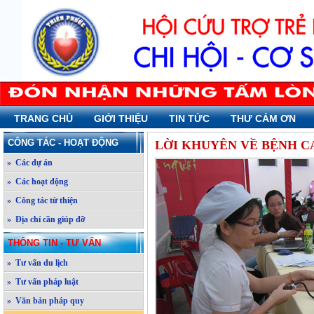
TRANG CHỦ
GIỚI THIỆU
TIN TỨC
THƯ CẢM ƠN
CÔNG TÁC - HOẠT ĐỘNG
LỜI KHUYÊN VỀ BỆNH C
» Các dự án
» Các hoạt động
» Công tác từ thiện
» Địa chỉ cần giúp đỡ
THÔNG TIN - TƯ VẤN
» Tư vấn du lịch
» Tư vấn pháp luật
» Văn bản pháp quy