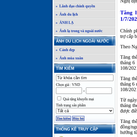
Nghị đị
» Lãnh đạo chính quyền
Tăng l
» Ảnh du lịch
1/7/20
» ẢNH LẠ
Chính p
» Ảnh lạ trong và ngoài nước
trợ cấp 
ẢNH DU LỊCH NGOÀI NƯỚC
Theo Ngh
» Cảnh đẹp
Tăng thê
» Ảnh mùa xuân
tháng 6
108/2021
TÌM KIẾM
Tăng thê
tháng 6 
Chọn giá : VND
108/2021
-
Quà tặng khuyến mại
Từ ngày
tháng th
Tình trạng sản phẩm
được điề
Tăng th
đồng/ngư
THỐNG KÊ TRUY CẬP
hưởng từ