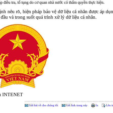
p điều tra, tố tụng do cơ quan nhà nước có thẩm quyền thực hiện.
ịnh nêu rõ, biện pháp bảo vệ dữ liệu cá nhân được áp dụ
 đầu và trong suốt quá trình xử lý dữ liệu cá nhân.
n INTENET
Gửi bài về cho chúng tôi
Gửi link trang này
In
Lên t