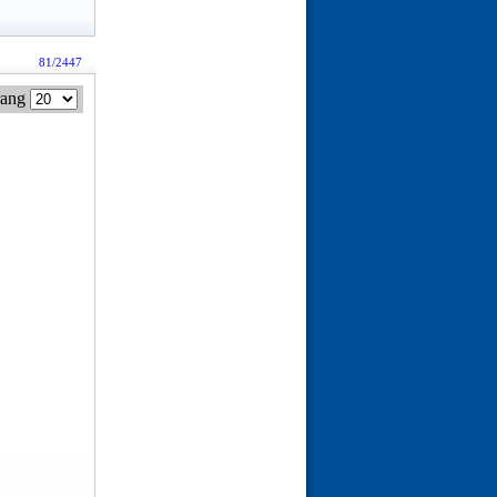
81/2447
rang