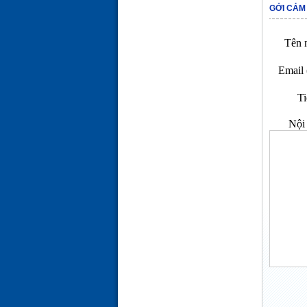
GỞI CẢM
Tên n
Email 
Ti
Nội 