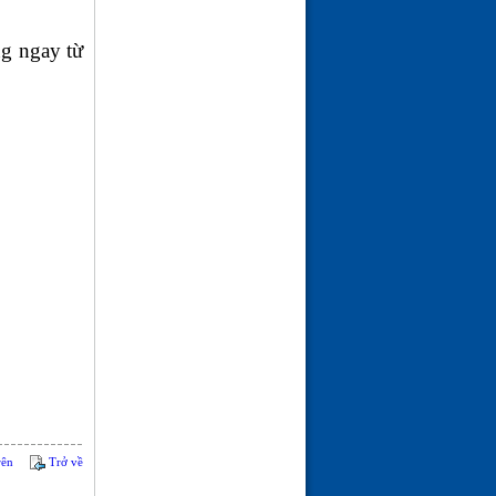
ng ngay từ
rên
Trở về