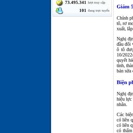
73.495.341
lượt truy cập
Giảm 5
101
đang trực tuyến
Chính ph
tô, rơ m
xuất, lắ
Nghị địn
đầu đối 
ô tô đư
10/2022
quyết h
tỉnh, th
bản sửa 
Biện p
Nghị đị
hiệu lực
nhân.
Các biện
có liên 
có liên 
có thẩm 