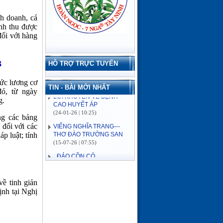
h doanh, cá
anh thu được
đối với hàng
3
HỖ TRỢ TRỰC TUYẾN
LỜI KHUYÊN VỀ BỆNH
ức lương cơ
CAO HUYẾT ÁP
TIN - BÀI MỚI NHẤT
đó, từ ngày
(24-01-26 | 10:25)
g.
VIẾNG NGHĨA TRANG---
THƠ ĐÀO TRƯỜNG SAN
ng các bảng
(15-07-26 | 07:55)
 đối với các
p luật; tính
ĐẢO CỒN CỎ
(03-07-26 | 08:04)
Lịch sử hình thành
(03-07-26 | 08:04)
VỀ MIỀN SÔNG NƯỚC---
ề tinh giản
THƠ ĐÀO TRƯỜNG SAN
ịnh tại Nghị
(16-06-26 | 08:15)
ĐÓN MÙA XUÂN---THƠ
ĐÀO TRƯỜNG SAN