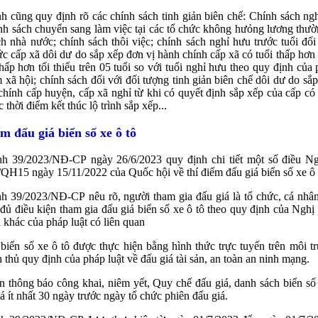
h cũng quy định rõ các chính sách tinh giản biên chế: Chính sách ng
ính sách chuyển sang làm việc tại các tổ chức không hưỏng lương thư
h nhà nước; chính sách thôi việc; chính sách nghỉ hưu trước tuổi đối
c cấp xã dôi dư do sắp xếp đơn vị hành chính cấp xã có tuổi thấp hơn 
thấp hơn tối thiểu trên 05 tuổi so với tuổi nghỉ hưu theo quy định của 
 xã hội; chính sách đối với đối tượng tinh giản biên chế dôi dư do sắp
chính cấp huyện, cấp xã nghỉ từ khi có quyết định sắp xếp của cấp c
 thời điểm kết thúc lộ trình sắp xếp...
m đấu giá biển số xe ô tô
nh 39/2023/NĐ-CP ngày 26/6/2023 quy định chi tiết một số điều Ng
QH15 ngày 15/11/2022 của Quốc hội về thí điểm đấu giá biển số xe ô 
h 39/2023/NĐ-CP nêu rõ, người tham gia đấu giá là tổ chức, cá nhâ
ủ điều kiện tham gia đấu giá biển số xe ô tô theo quy định của Nghị
 khác của pháp luật có liên quan
biển số xe ô tô được thực hiện bằng hình thức trực tuyến trên môi 
n thủ quy định của pháp luật về đấu giá tài sản, an toàn an ninh mạng.
n thông báo công khai, niêm yết, Quy chế đấu giá, danh sách biển số
iá ít nhất 30 ngày trước ngày tổ chức phiên đấu giá.