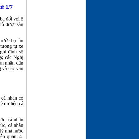
từ 1/7
bạ đối với ô
 tô được sản
trước bạ lần
 tương tự xe
ghị định số
ạ; các Nghị
an nhân dân
g và các văn
 cá nhân có
ệ dữ liệu cá
hức, cá nhân
hức, cá nhân
 lý nhà nước
iên quan; 4-