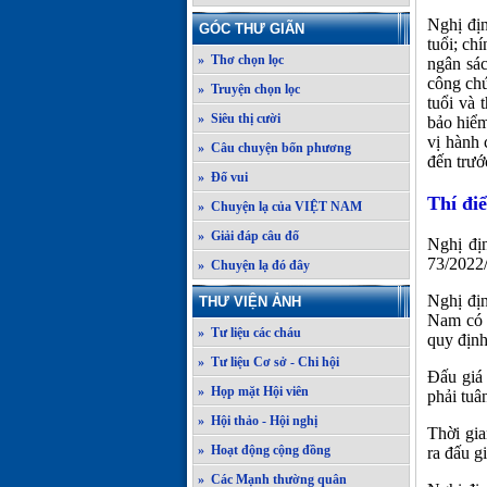
Nghị địn
GÓC THƯ GIÃN
tuổi; ch
» Thơ chọn lọc
ngân sác
công chứ
» Truyện chọn lọc
tuổi và 
» Siêu thị cười
bảo hiểm
vị hành 
» Câu chuyện bốn phương
đến trước
» Đố vui
Thí điể
» Chuyện lạ của VIỆT NAM
» Giải đáp câu đố
Nghị đị
73/2022/
» Chuyện lạ đó đây
Nghị địn
THƯ VIỆN ẢNH
Nam có đ
» Tư liệu các cháu
quy định
» Tư liệu Cơ sở - Chi hội
Đấu giá 
» Họp mặt Hội viên
phải tuâ
» Hội thảo - Hội nghị
Thời gia
» Hoạt động cộng đồng
ra đấu g
» Các Mạnh thường quân