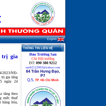
English
THÔNG TIN LIÊN HỆ
Đào Trường San
trị gia
Chi Hội trưởng
ĐT:
090 380 9212
san92122003@yahoo.com
64 Trần Hưng Đạo,
44/2023/NĐ-
P7
trị gia tăng
Q.5,
TP. Hồ Chí Minh
15 ngày 24
ia tăng theo
g mức thuế
ới hàng hóa,