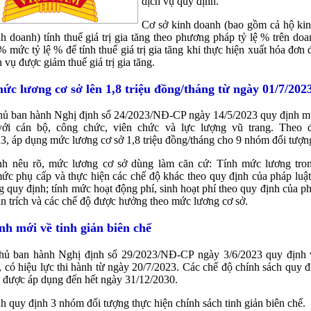
dịch vụ quy định.
Cơ sở kinh doanh (bao gồm cả hộ kin
h doanh) tính thuế giá trị gia tăng theo phương pháp tỷ lệ % trên do
 mức tỷ lệ % để tính thuế giá trị gia tăng khi thực hiện xuất hóa đơn 
h vụ được giảm thuế giá trị gia tăng.
ức lương cơ sở lên 1,8 triệu đồng/tháng từ ngày 01/7/202
hủ ban hành Nghị định số 24/2023/NĐ-CP ngày 14/5/2023 quy định m
với cán bộ, công chức, viên chức và lực lượng vũ trang. Theo 
3, áp dụng mức lương cơ sở 1,8 triệu đồng/tháng cho 9 nhóm đối tượn
nh nêu rõ, mức lương cơ sở dùng làm căn cứ: Tính mức lương tro
ức phụ cấp và thực hiện các chế độ khác theo quy định của pháp luật
g quy định; tính mức hoạt động phí, sinh hoạt phí theo quy định của phá
n trích và các chế độ được hưởng theo mức lương cơ sở.
nh mới về tinh giản biên chế
hủ ban hành Nghị định số 29/2023/NĐ-CP ngày 3/6/2023 quy định v
, có hiệu lực thi hành từ ngày 20/7/2023. Các chế độ chính sách quy đ
 được áp dụng đến hết ngày 31/12/2030.
h quy định 3 nhóm đối tượng thực hiện chính sách tinh giản biên chế.