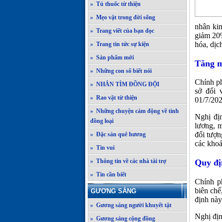
» Tủ thuốc từ thiện
» Mẹo vặt trong đời sống
nhân kin
» Trang viết của bạn đọc
giảm 20%
hóa, dịc
» Trang tin tức sự kiện
» Sản phẩm mới
Tăng m
» Những con số biết nói
Chính p
» NHẮN TÌM ĐỒNG ĐỘI
sở đối 
» Rao vặt từ thiện
01/7/202
» Những chuyện cảm động về tình
Nghị đị
đồng loại
lương, m
đối tượn
» Đặc sản quê hương
các khoả
» Tin vui
» Thông tin về các nhà tài trợ
Quy đị
» Tin cần biết
Chính p
biên chế
GƯƠNG SÁNG
định này
» Gương sáng người khuyết tật
Nghị địn
» Gương sáng cộng đồng