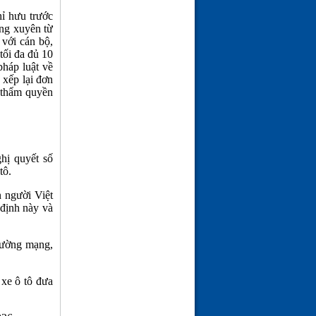
(21-02-26 | 09:08)
hỉ hưu trước
ờng xuyên từ
 với cán bộ,
tối đa đủ 10
pháp luật về
 xếp lại đơn
ó thẩm quyền
hị quyết số
tô.
n người Việt
 định này và
trường mạng,
 xe ô tô đưa