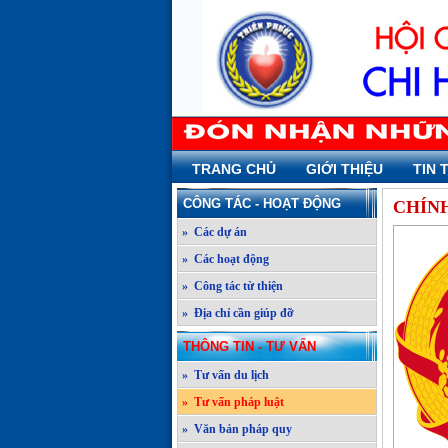
TRANG CHỦ
GIỚI THIỆU
TIN 
CÔNG TÁC - HOẠT ĐỘNG
CHÍNH
» Các dự án
» Các hoạt động
» Công tác từ thiện
» Địa chỉ cần giúp đỡ
THÔNG TIN - TƯ VẤN
» Tư vấn du lịch
» Tư vấn pháp luật
» Văn bản pháp quy