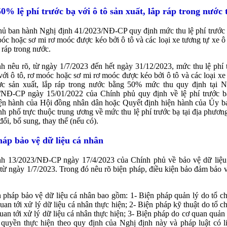
0% lệ phí trước bạ với ô tô sản xuất, lắp ráp trong nước 
ủ ban hành Nghị định 41/2023/NĐ-CP quy định mức thu lệ phí trước 
oóc hoặc sơ mi rơ moóc được kéo bởi ô tô và các loại xe tương tự xe ô
p ráp trong nước.
h nêu rõ, từ ngày 1/7/2023 đến hết ngày 31/12/2023, mức thu lệ phí 
với ô tô, rơ moóc hoặc sơ mi rơ moóc được kéo bởi ô tô và các loại xe
ợc sản xuất, lắp ráp trong nước bằng 50% mức thu quy định tại N
/NĐ-CP ngày 15/01/2022 của Chính phủ quy định về lệ phí trước b
iện hành của Hội đồng nhân dân hoặc Quyết định hiện hành của Ủy b
ành phố trực thuộc trung ương về mức thu lệ phí trước bạ tại địa phươn
đổi, bổ sung, thay thế (nếu có).
háp bảo vệ dữ liệu cá nhân
nh 13/2023/NĐ-CP ngày 17/4/2023 của Chính phủ về bảo vệ dữ liệu
 từ ngày 1/7/2023. Trong đó nêu rõ biện pháp, điều kiện bảo đảm bảo v
 pháp bảo vệ dữ liệu cá nhân bao gồm: 1- Biện pháp quản lý do tổ c
quan tới xử lý dữ liệu cá nhân thực hiện; 2- Biện pháp kỹ thuật do tổ c
quan tới xử lý dữ liệu cá nhân thực hiện; 3- Biện pháp do cơ quan quản
quyền thực hiện theo quy định của Nghị định này và pháp luật có l