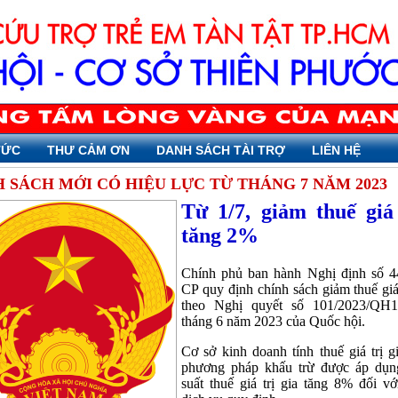
TỨC
THƯ CẢM ƠN
DANH SÁCH TÀI TRỢ
LIÊN HỆ
 SÁCH MỚI CÓ HIỆU LỰC TỪ THÁNG 7 NĂM 2023
Từ 1/7, giảm thuế giá 
tăng 2%
Chính phủ ban hành Nghị định số 
CP quy định chính sách giảm thuế giá 
theo Nghị quyết số 101/2023/QH
tháng 6 năm 2023 của Quốc hội.
Cơ sở kinh doanh tính thuế giá trị g
phương pháp khấu trừ được áp dụn
suất thuế giá trị gia tăng 8% đối v