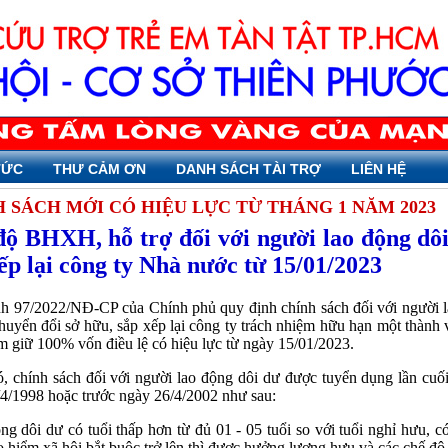
TỨC
THƯ CẢM ƠN
DANH SÁCH TÀI TRỢ
LIÊN HỆ
 SÁCH MỚI CÓ HIỆU LỰC TỪ THÁNG 1 NĂM 2023
ộ BHXH, hỗ trợ đối với người lao động dôi
ếp lại công ty Nhà nước từ 15/01/2023
nh 97/2022/NĐ-CP của Chính phủ quy định chính sách đối với người l
huyển đổi sở hữu, sắp xếp lại công ty trách nhiệm hữu hạn một thành
 giữ 100% vốn điều lệ có hiệu lực từ ngày 15/01/2023.
, chính sách đối với người lao động dôi dư được tuyển dụng lần cuố
4/1998 hoặc trước ngày 26/4/2002 như sau:
ng dôi dư có tuổi thấp hơn từ đủ 01 - 05 tuổi so với tuổi nghỉ hưu, 
 hiểm xã hội bắt buộc trở lên thì được hưởng lương hưu và các chế độ