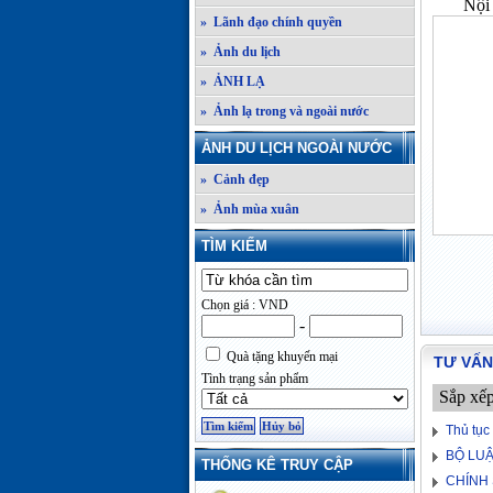
Nội 
» Lãnh đạo chính quyền
» Ảnh du lịch
» ẢNH LẠ
» Ảnh lạ trong và ngoài nước
ẢNH DU LỊCH NGOÀI NƯỚC
» Cảnh đẹp
» Ảnh mùa xuân
TÌM KIẾM
Chọn giá : VND
-
Quà tặng khuyến mại
TƯ VẤN
Tình trạng sản phẩm
Sắp xế
Thủ tục
BỘ LUẬ
THỐNG KÊ TRUY CẬP
CHÍNH 