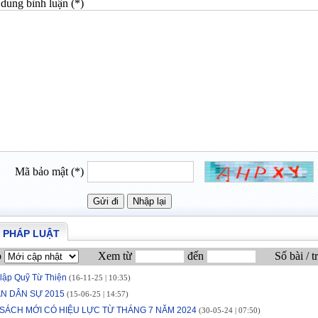
dung bình luận (*)
Mã bảo mật (*)
 PHÁP LUẬT
p
Xem từ
đến
Số bài / t
 lập Quỹ Từ Thiện
(16-11-25 | 10:35)
N DÂN SỰ 2015
(15-06-25 | 14:57)
SÁCH MỚI CÓ HIỆU LỰC TỪ THÁNG 7 NĂM 2024
(30-05-24 | 07:50)