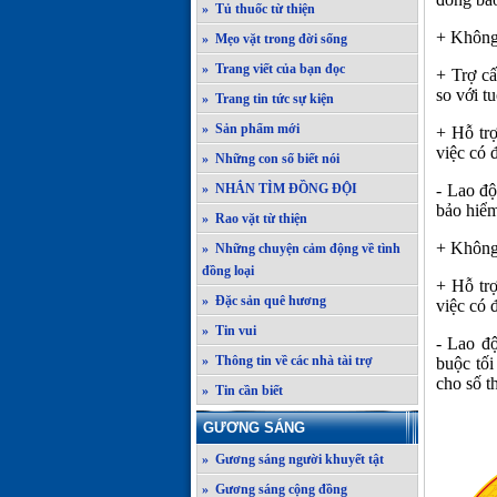
» Tủ thuốc từ thiện
+ Không 
» Mẹo vặt trong đời sống
» Trang viết của bạn đọc
+ Trợ cấ
so với t
» Trang tin tức sự kiện
» Sản phẩm mới
+ Hỗ trợ
việc có 
» Những con số biết nói
- Lao độ
» NHẮN TÌM ĐỒNG ĐỘI
bảo hiểm
» Rao vặt từ thiện
+ Không 
» Những chuyện cảm động về tình
đồng loại
+ Hỗ tr
» Đặc sản quê hương
việc có 
» Tin vui
- Lao độ
» Thông tin về các nhà tài trợ
buộc tố
cho số t
» Tin cần biết
GƯƠNG SÁNG
» Gương sáng người khuyết tật
» Gương sáng cộng đồng