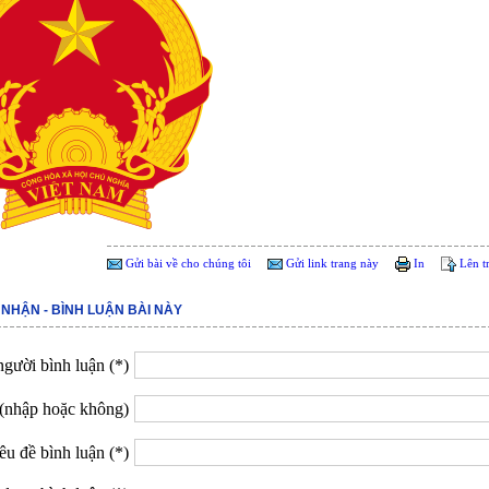
Gửi bài về cho chúng tôi
Gửi link trang này
In
Lên t
 NHẬN - BÌNH LUẬN BÀI NÀY
gười bình luận (*)
(nhập hoặc không)
êu đề bình luận (*)