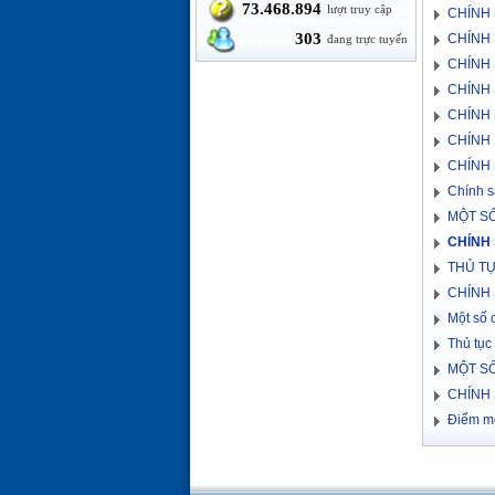
73.468.894
lượt truy cập
CHÍNH 
303
CHÍNH 
đang trực tuyến
CHÍNH 
CHÍNH 
CHÍNH 
CHÍNH 
CHÍNH 
Chính s
MỘT SỐ
CHÍNH 
THỦ T
CHÍNH 
Một số 
Thủ tục 
MỘT SỐ
CHÍNH 
Điểm mớ