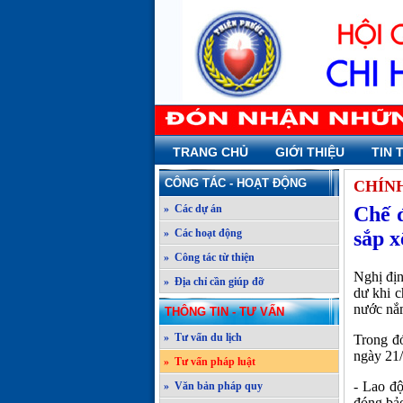
TRANG CHỦ
GIỚI THIỆU
TIN 
CÔNG TÁC - HOẠT ĐỘNG
CHÍNH
» Các dự án
Chế đ
» Các hoạt động
sắp x
» Công tác từ thiện
Nghị đị
» Địa chỉ cần giúp đỡ
dư khi c
nước nắm
THÔNG TIN - TƯ VẤN
» Tư vấn du lịch
Trong đó
ngày 21/
» Tư vấn pháp luật
- Lao độ
» Văn bản pháp quy
đóng bảo