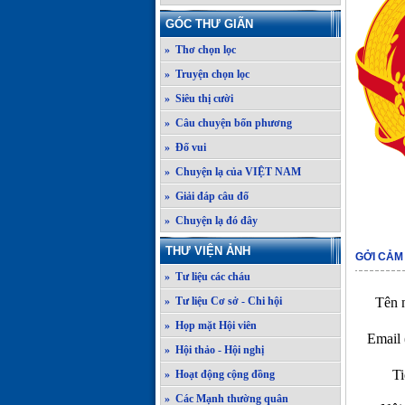
GÓC THƯ GIÃN
» Thơ chọn lọc
» Truyện chọn lọc
» Siêu thị cười
» Câu chuyện bốn phương
» Đố vui
» Chuyện lạ của VIỆT NAM
» Giải đáp câu đố
» Chuyện lạ đó đây
THƯ VIỆN ẢNH
GỞI CẢM
» Tư liệu các cháu
» Tư liệu Cơ sở - Chi hội
Tên n
» Họp mặt Hội viên
Email 
» Hội thảo - Hội nghị
Ti
» Hoạt động cộng đồng
» Các Mạnh thường quân