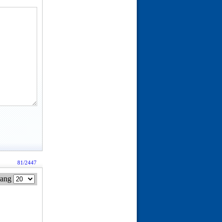
81/2447
rang