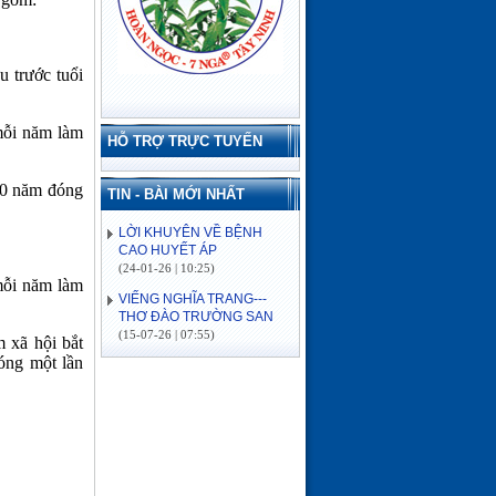
u trước tuổi
 mỗi năm làm
HỖ TRỢ TRỰC TUYẾN
 20 năm đóng
TIN - BÀI MỚI NHẤT
LỜI KHUYÊN VỀ BỆNH
CAO HUYẾT ÁP
(24-01-26 | 10:25)
VIẾNG NGHĨA TRANG---
mỗi năm làm
THƠ ĐÀO TRƯỜNG SAN
(15-07-26 | 07:55)
ĐẢO CỒN CỎ
m xã hội bắt
(03-07-26 | 08:04)
óng một lần
Lịch sử hình thành
(03-07-26 | 08:04)
VỀ MIỀN SÔNG NƯỚC---
THƠ ĐÀO TRƯỜNG SAN
(16-06-26 | 08:15)