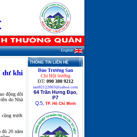
English
THÔNG TIN LIÊN HỆ
Đào Trường San
 dư khi
Chi Hội trưởng
ĐT:
090 380 9212
san92122003@yahoo.com
64 Trần Hưng Đạo,
ao động dôi
P7
 viên do Nhà
Q.5,
TP. Hồ Chí Minh
i cùng trước
có đủ 20 năm
 gồm: