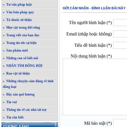
» Tư vấn pháp luật
GỞI CẢM NHẬN - BÌNH LUẬN BÀI NÀY
» Văn bản pháp quy
» Tủ thuốc từ thiện
Tên người bình luận (*)
» Mẹo vặt trong đời sống
Email (nhập hoặc không)
» Trang viết của bạn đọc
» Trang tin tức sự kiện
Tiêu đề bình luận (*)
» Sản phẩm mới
Nội dung bình luận (*)
» Những con số biết nói
» NHẮN TÌM ĐỒNG ĐỘI
» Rao vặt từ thiện
» Những chuyện cảm động về tình
đồng loại
» Đặc sản quê hương
» Tin vui
» Thông tin về các nhà tài trợ
» Tin cần biết
Mã bảo mật (*)
GƯƠNG SÁNG