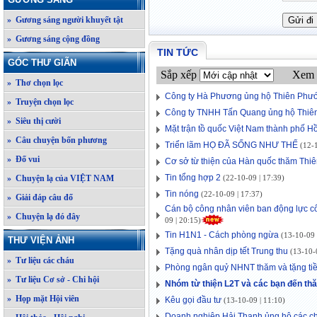
» Gương sáng người khuyết tật
» Gương sáng cộng đồng
TIN TỨC
GÓC THƯ GIÃN
Sắp xếp
Xem 
» Thơ chọn lọc
Công ty Hà Phương ủng hộ Thiên Phư
» Truyện chọn lọc
Công ty TNHH Tấn Quang ủng hộ Thiê
» Siêu thị cười
Mặt trận tồ quốc Việt Nam thành phố 
» Câu chuyện bốn phương
Triển lãm HỌ ĐÃ SỐNG NHƯ THẾ
(12-1
» Đố vui
Cơ sở từ thiện của Hàn quốc thăm Thi
Tin tổng hợp 2
» Chuyện lạ của VIỆT NAM
(22-10-09 | 17:39)
Tin nóng
(22-10-09 | 17:37)
» Giải đáp câu đố
Cán bộ công nhân viên ban động lực c
» Chuyện lạ đó đây
09 | 20:15)
Tin H1N1 - Cách phòng ngừa
(13-10-09 
THƯ VIỆN ẢNH
Tặng quà nhân dịp tết Trung thu
(13-10-0
» Tư liệu các cháu
Phòng ngân quỷ NHNT thăm và tặng ti
» Tư liệu Cơ sở - Chi hội
Nhóm từ thiện L2T và các bạn đến t
» Họp mặt Hội viên
Kêu gọi đầu tư
(13-10-09 | 11:10)
Doanh nghiệp Hải Thanh ủng hộ các c