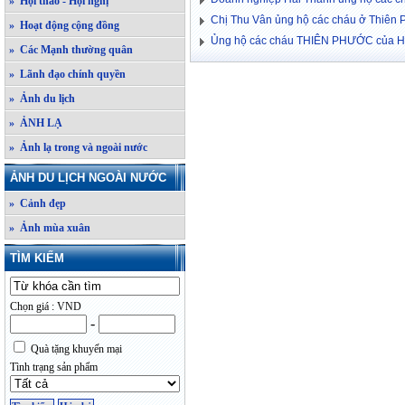
» Hội thảo - Hội nghị
Chị Thu Vân ủng hộ các cháu ở Thiên
» Hoạt động cộng đồng
Ủng hộ các cháu THIÊN PHƯỚC của HT
» Các Mạnh thường quân
» Lãnh đạo chính quyền
» Ảnh du lịch
» ẢNH LẠ
» Ảnh lạ trong và ngoài nước
ẢNH DU LỊCH NGOÀI NƯỚC
» Cảnh đẹp
» Ảnh mùa xuân
TÌM KIẾM
Chọn giá : VND
-
Quà tặng khuyến mại
Tình trạng sản phẩm