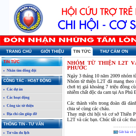
TRANG CHỦ
GIỚI THIỆU
TIN TỨC
THƯ CẢM ƠN
TIN TỨC
NHÓM TỪ THIỆN L2T V
PHƯỚC
» Nhắn tìm đồng đội
Ngày 3 tháng 10 năm 2009 nhóm từ
CÔNG TÁC - HOẠT ĐỘNG
Nhóm từ thiện L2T đã mang theo m
chơi trị giá khoảng 7 triệu đồng cù
» Các dự án
nhiễm chất độc da cam tại An Phú 
» Các hoạt động
Các thành viên trong đoàn đã dàn
» Công tác từ thiện
chia sẻ cùng các cháu.
Thay mặt chi hội và cơ sở Thiên 
» Địa chỉ cần giúp đỡ
L2T và các bạn. Chúc tất cả các tha
THÔNG TIN - TƯ VẤN
Gửi bài về c
» Tư vấn du lịch