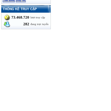
THỐNG KÊ TRUY CẬP
73.468.720
lượt truy cập
282
đang trực tuyến