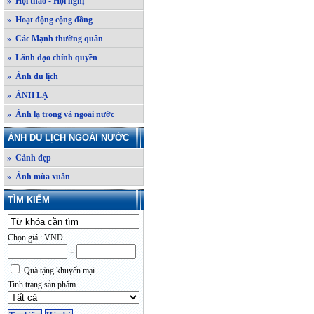
» Hội thảo - Hội nghị
» Hoạt động cộng đồng
» Các Mạnh thường quân
» Lãnh đạo chính quyền
» Ảnh du lịch
» ẢNH LẠ
» Ảnh lạ trong và ngoài nước
ẢNH DU LỊCH NGOÀI NƯỚC
» Cảnh đẹp
» Ảnh mùa xuân
TÌM KIẾM
Chọn giá : VND
-
Quà tặng khuyến mại
Tình trạng sản phẩm