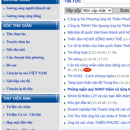
TIN TỨC
» Gương sáng người khuyết tật
Sắp xếp
Xem 
» Gương sáng cộng đồng
Công ty Hà Phương ủng hộ Thiên Phư
GÓC THƯ GIÃN
Công ty TNHH Tấn Quang ủng hộ Thiê
Mặt trận tồ quốc Việt Nam thành phố 
» Thơ chọn lọc
Triển lãm HỌ ĐÃ SỐNG NHƯ THẾ
(12-1
» Truyện chọn lọc
Cơ sở từ thiện của Hàn quốc thăm Thi
» Siêu thị cười
Tin tổng hợp 2
(22-10-09 | 17:39)
» Câu chuyện bốn phương
Tin nóng
(22-10-09 | 17:37)
» Đố vui
Cán bộ công nhân viên ban động lực c
09 | 20:15)
» Chuyện lạ của VIỆT NAM
Tin H1N1 - Cách phòng ngừa
(13-10-09 
» Giải đáp câu đố
Tặng quà nhân dịp tết Trung thu
(13-10-0
» Chuyện lạ đó đây
Phòng ngân quỷ NHNT thăm và tặng t
Nhóm từ thiện L2T và các bạn đến thă
THƯ VIỆN ẢNH
Kêu gọi đầu tư
(13-10-09 | 11:10)
» Tư liệu các cháu
Doanh nghiệp Hải Thanh ủng hộ các c
» Tư liệu Cơ sở - Chi hội
Chị Thu Vân ủng hộ các cháu ở Thiên
» Họp mặt Hội viên
Ủng hộ các cháu THIÊN PHƯỚC của HT