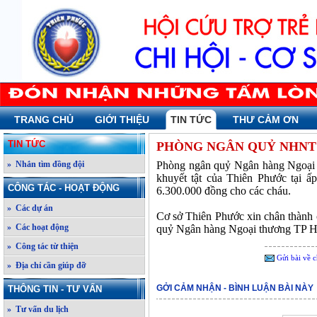
TRANG CHỦ
GIỚI THIỆU
TIN TỨC
THƯ CẢM ƠN
TIN TỨC
PHÒNG NGÂN QUỶ NHNT
» Nhắn tìm đồng đội
Phòng ngân quỷ Ngân hàng Ngoại 
khuyết tật của Thiên Phước tại ấ
CÔNG TÁC - HOẠT ĐỘNG
6.300.000 đồng cho các cháu.
» Các dự án
Cơ sở Thiên Phước xin chân thành
» Các hoạt động
quỷ Ngân hàng Ngoại thương TP Hồ
» Công tác từ thiện
Gửi bài về c
» Địa chỉ cần giúp đỡ
GỞI CẢM NHẬN - BÌNH LUẬN BÀI NÀY
THÔNG TIN - TƯ VẤN
» Tư vấn du lịch