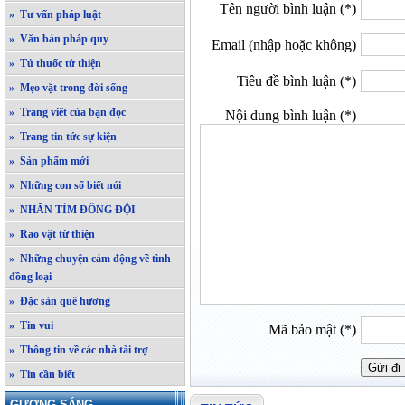
Tên người bình luận (*)
» Tư vấn pháp luật
» Văn bản pháp quy
Email (nhập hoặc không)
» Tủ thuốc từ thiện
Tiêu đề bình luận (*)
» Mẹo vặt trong đời sống
» Trang viết của bạn đọc
Nội dung bình luận (*)
» Trang tin tức sự kiện
» Sản phẩm mới
» Những con số biết nói
» NHẮN TÌM ĐỒNG ĐỘI
» Rao vặt từ thiện
» Những chuyện cảm động về tình
đồng loại
» Đặc sản quê hương
» Tin vui
Mã bảo mật (*)
» Thông tin về các nhà tài trợ
» Tin cần biết
GƯƠNG SÁNG