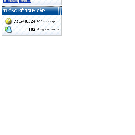
THỐNG KÊ TRUY CẬP
73.540.524
lượt truy cập
182
đang trực tuyến