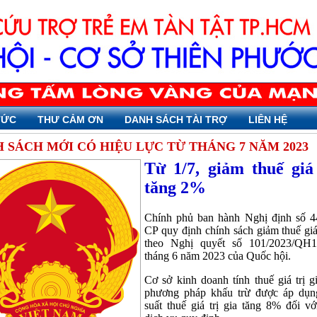
TỨC
THƯ CẢM ƠN
DANH SÁCH TÀI TRỢ
LIÊN HỆ
 SÁCH MỚI CÓ HIỆU LỰC TỪ THÁNG 7 NĂM 2023
Từ 1/7, giảm thuế giá 
tăng 2%
Chính phủ ban hành Nghị định số 
CP quy định chính sách giảm thuế giá 
theo Nghị quyết số 101/2023/QH
tháng 6 năm 2023 của Quốc hội.
Cơ sở kinh doanh tính thuế giá trị g
phương pháp khấu trừ được áp dụn
suất thuế giá trị gia tăng 8% đối v