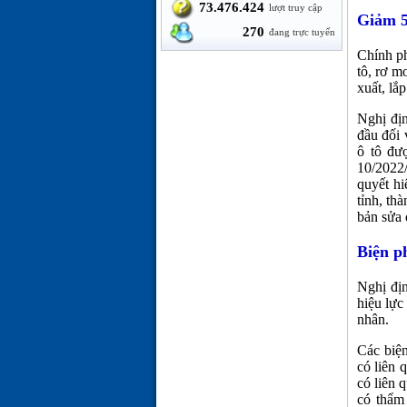
73.476.424
lượt truy cập
Giảm 5
270
đang trực tuyến
Chính ph
tô, rơ m
xuất, lắ
Nghị địn
đầu đối 
ô tô đư
10/2022
quyết h
tỉnh, th
bản sửa 
Biện p
Nghị đị
hiệu lực
nhân.
Các biện
có liên 
có liên 
có thẩm 