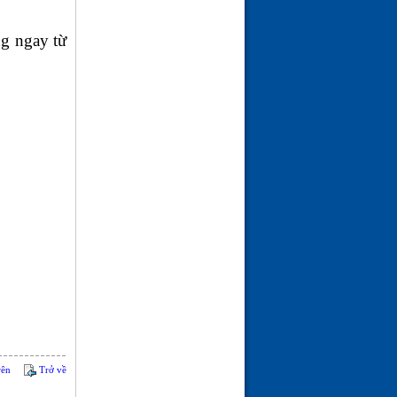
ng ngay từ
rên
Trở về