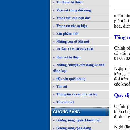
» Tủ thuốc từ thiện
» Mẹo vặt trong đời sống
nhân kin
» Trang viết của bạn đọc
giảm 20%
hóa, dịc
» Trang tin tức sự kiện
» Sản phẩm mới
Tăng m
» Những con số biết nói
Chính p
» NHẮN TÌM ĐỒNG ĐỘI
sở đối 
» Rao vặt từ thiện
01/7/202
» Những chuyện cảm động về tình
Nghị đị
đồng loại
lương, m
đối tượn
» Đặc sản quê hương
các khoả
» Tin vui
» Thông tin về các nhà tài trợ
Quy đị
» Tin cần biết
Chính p
biên chế
GƯƠNG SÁNG
định này
» Gương sáng người khuyết tật
Nghị địn
» Gương sáng cộng đồng