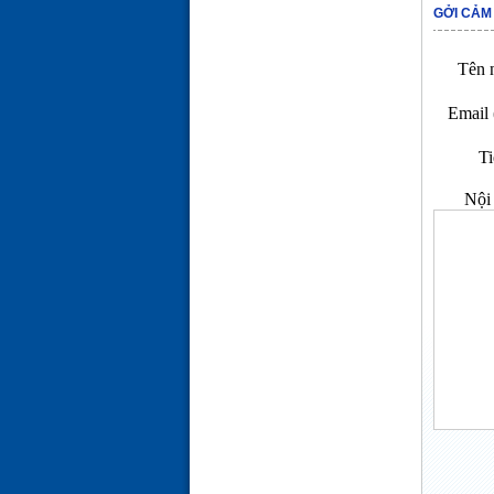
GỞI CẢM
Tên n
Email 
Ti
Nội 