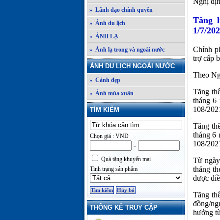
Nghị đị
» Lãnh đạo chính quyền
Tăng l
» Ảnh du lịch
1/7/20
» ẢNH LẠ
Chính p
» Ảnh lạ trong và ngoài nước
trợ cấp 
ẢNH DU LỊCH NGOÀI NƯỚC
Theo Ngh
» Cảnh đẹp
Tăng thê
» Ảnh mùa xuân
tháng 6
108/2021
TÌM KIẾM
Tăng thê
tháng 6 
Chọn giá : VND
108/2021
-
Quà tặng khuyến mại
Từ ngày
tháng th
Tình trạng sản phẩm
được điề
Tăng th
đồng/ngư
THỐNG KÊ TRUY CẬP
hưởng từ