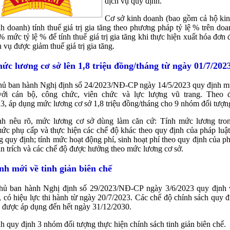
dịch vụ quy định.
Cơ sở kinh doanh (bao gồm cả hộ kin
h doanh) tính thuế giá trị gia tăng theo phương pháp tỷ lệ % trên do
 mức tỷ lệ % để tính thuế giá trị gia tăng khi thực hiện xuất hóa đơn 
h vụ được giảm thuế giá trị gia tăng.
ức lương cơ sở lên 1,8 triệu đồng/tháng từ ngày 01/7/202
hủ ban hành Nghị định số 24/2023/NĐ-CP ngày 14/5/2023 quy định m
với cán bộ, công chức, viên chức và lực lượng vũ trang. Theo 
3, áp dụng mức lương cơ sở 1,8 triệu đồng/tháng cho 9 nhóm đối tượn
nh nêu rõ, mức lương cơ sở dùng làm căn cứ: Tính mức lương tro
ức phụ cấp và thực hiện các chế độ khác theo quy định của pháp luật
g quy định; tính mức hoạt động phí, sinh hoạt phí theo quy định của phá
n trích và các chế độ được hưởng theo mức lương cơ sở.
nh mới về tinh giản biên chế
hủ ban hành Nghị định số 29/2023/NĐ-CP ngày 3/6/2023 quy định v
, có hiệu lực thi hành từ ngày 20/7/2023. Các chế độ chính sách quy đ
 được áp dụng đến hết ngày 31/12/2030.
h quy định 3 nhóm đối tượng thực hiện chính sách tinh giản biên chế.