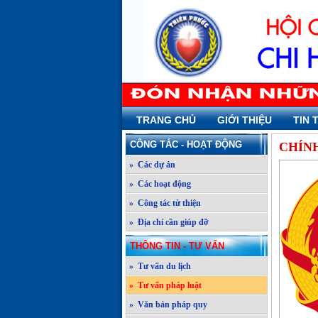
TRANG CHỦ
GIỚI THIỆU
TIN 
CÔNG TÁC - HOẠT ĐỘNG
CHÍNH
» Các dự án
» Các hoạt động
» Công tác từ thiện
» Địa chỉ cần giúp đỡ
THÔNG TIN - TƯ VẤN
» Tư vấn du lịch
» Tư vấn pháp luật
» Văn bản pháp quy