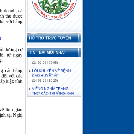
h doanh, cá
anh thu được
đối với hàng
3
HỖ TRỢ TRỰC TUYẾN
ức lương cơ
TIN - BÀI MỚI NHẤT
đó, từ ngày
LỜI KHUYÊN VỀ BỆNH
g.
CAO HUYẾT ÁP
(24-01-26 | 10:25)
ng các bảng
 đối với các
VIẾNG NGHĨA TRANG---
p luật; tính
THƠ ĐÀO TRƯỜNG SAN
(15-07-26 | 07:55)
ĐẢO CỒN CỎ
(03-07-26 | 08:04)
Lịch sử hình thành
ề tinh giản
(03-07-26 | 08:04)
ịnh tại Nghị
VỀ MIỀN SÔNG NƯỚC---
THƠ ĐÀO TRƯỜNG SAN
(16-06-26 | 08:15)