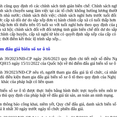
h cũng quy định rõ các chính sách tinh giản biên chế: Chính sách ng
ính sách chuyển sang làm việc tại các tổ chức không hưỏng lương thư
h nhà nước; chính sách thôi việc; chính sách nghỉ hưu trước tuổi đối
c cấp xã dôi dư do sắp xếp đơn vị hành chính cấp xã có tuổi thấp hơn 
thấp hơn tối thiểu trên 05 tuổi so với tuổi nghỉ hưu theo quy định của 
 xã hội; chính sách đối với đối tượng tinh giản biên chế dôi dư do sắp
chính cấp huyện, cấp xã nghỉ từ khi có quyết định sắp xếp của cấp c
 thời điểm kết thúc lộ trình sắp xếp...
m đấu giá biển số xe ô tô
nh 39/2023/NĐ-CP ngày 26/6/2023 quy định chi tiết một số điều Ng
QH15 ngày 15/11/2022 của Quốc hội về thí điểm đấu giá biển số xe ô 
h 39/2023/NĐ-CP nêu rõ, người tham gia đấu giá là tổ chức, cá nhâ
ủ điều kiện tham gia đấu giá biển số xe ô tô theo quy định của Nghị
 khác của pháp luật có liên quan
biển số xe ô tô được thực hiện bằng hình thức trực tuyến trên môi 
n thủ quy định của pháp luật về đấu giá tài sản, an toàn an ninh mạng.
n thông báo công khai, niêm yết, Quy chế đấu giá, danh sách biển số
iá ít nhất 30 ngày trước ngày tổ chức phiên đấu giá.