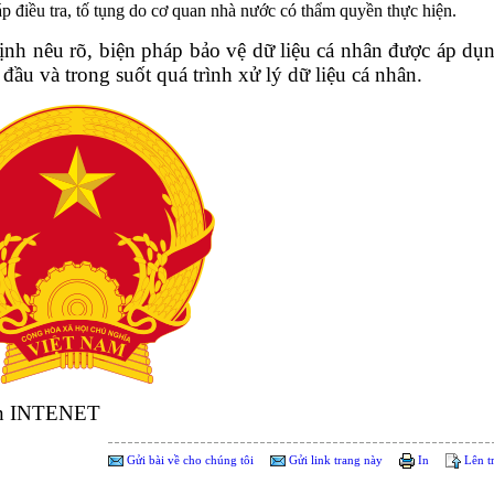
p điều tra, tố tụng do cơ quan nhà nước có thẩm quyền thực hiện.
ịnh nêu rõ, biện pháp bảo vệ dữ liệu cá nhân được áp dụ
 đầu và trong suốt quá trình xử lý dữ liệu cá nhân.
n INTENET
Gửi bài về cho chúng tôi
Gửi link trang này
In
Lên t