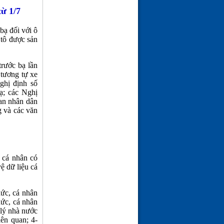
từ 1/7
bạ đối với ô
 tô được sản
trước bạ lần
 tương tự xe
ghị định số
ạ; các Nghị
an nhân dân
g và các văn
 cá nhân có
ệ dữ liệu cá
hức, cá nhân
hức, cá nhân
 lý nhà nước
iên quan; 4-