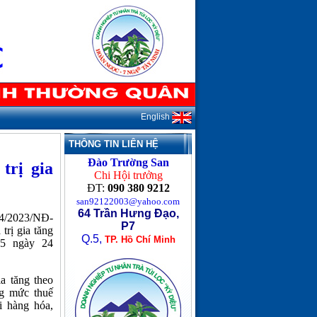
English
THÔNG TIN LIÊN HỆ
Đào Trường San
trị gia
Chi Hội trưởng
ĐT:
090 380 9212
san92122003@yahoo.com
64 Trần Hưng Đạo,
44/2023/NĐ-
P7
trị gia tăng
Q.5,
TP. Hồ Chí Minh
15 ngày 24
ia tăng theo
g mức thuế
ới hàng hóa,