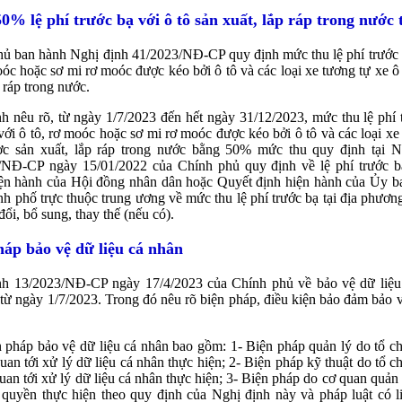
0% lệ phí trước bạ với ô tô sản xuất, lắp ráp trong nước 
ủ ban hành Nghị định 41/2023/NĐ-CP quy định mức thu lệ phí trước 
oóc hoặc sơ mi rơ moóc được kéo bởi ô tô và các loại xe tương tự xe ô
p ráp trong nước.
h nêu rõ, từ ngày 1/7/2023 đến hết ngày 31/12/2023, mức thu lệ phí 
với ô tô, rơ moóc hoặc sơ mi rơ moóc được kéo bởi ô tô và các loại xe
ợc sản xuất, lắp ráp trong nước bằng 50% mức thu quy định tại N
/NĐ-CP ngày 15/01/2022 của Chính phủ quy định về lệ phí trước b
iện hành của Hội đồng nhân dân hoặc Quyết định hiện hành của Ủy b
ành phố trực thuộc trung ương về mức thu lệ phí trước bạ tại địa phươn
đổi, bổ sung, thay thế (nếu có).
háp bảo vệ dữ liệu cá nhân
nh 13/2023/NĐ-CP ngày 17/4/2023 của Chính phủ về bảo vệ dữ liệu
 từ ngày 1/7/2023. Trong đó nêu rõ biện pháp, điều kiện bảo đảm bảo v
 pháp bảo vệ dữ liệu cá nhân bao gồm: 1- Biện pháp quản lý do tổ c
quan tới xử lý dữ liệu cá nhân thực hiện; 2- Biện pháp kỹ thuật do tổ c
quan tới xử lý dữ liệu cá nhân thực hiện; 3- Biện pháp do cơ quan quản
quyền thực hiện theo quy định của Nghị định này và pháp luật có l