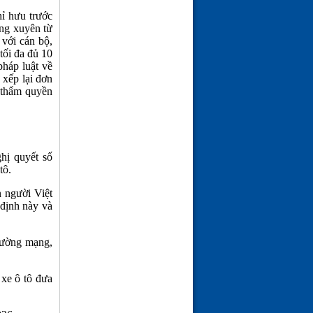
ĐÓN MÙA XUÂN---THƠ
hỉ hưu trước
ĐÀO TRƯỜNG SAN
ờng xuyên từ
(21-02-26 | 09:08)
 với cán bộ,
tối đa đủ 10
pháp luật về
 xếp lại đơn
ó thẩm quyền
hị quyết số
tô.
n người Việt
 định này và
trường mạng,
 xe ô tô đưa