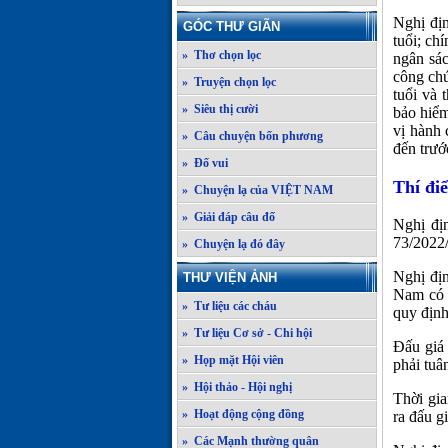
Nghị địn
GÓC THƯ GIÃN
tuổi; ch
» Thơ chọn lọc
ngân sác
công chứ
» Truyện chọn lọc
tuổi và 
» Siêu thị cười
bảo hiểm
vị hành 
» Câu chuyện bốn phương
đến trước
» Đố vui
Thí điể
» Chuyện lạ của VIỆT NAM
» Giải đáp câu đố
Nghị đị
73/2022/
» Chuyện lạ đó đây
Nghị địn
THƯ VIỆN ẢNH
Nam có đ
» Tư liệu các cháu
quy định
» Tư liệu Cơ sở - Chi hội
Đấu giá 
» Họp mặt Hội viên
phải tuâ
» Hội thảo - Hội nghị
Thời gia
» Hoạt động cộng đồng
ra đấu g
» Các Mạnh thường quân