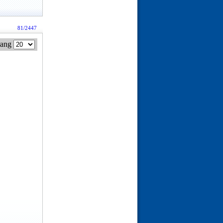
81/2447
rang